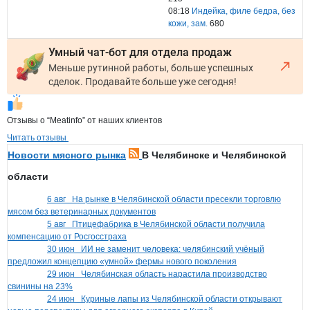
08:18
Индейка, филе бедра, без
кожи, зам.
680
Умный чат-бот для отдела продаж
Меньше рутинной работы, больше успешных
сделок. Продавайте больше уже сегодня!
Отзывы о “Meatinfo” от наших клиентов
Читать отзывы
Новости мясного рынка
В Челябинске и Челябинской
области
6 авг
На рынке в Челябинской области пресекли торговлю
мясом без ветеринарных документов
5 авг
Птицефабрика в Челябинской области получила
компенсацию от Росгосстраха
30 июн
ИИ не заменит человека: челябинский учёный
предложил концепцию «умной» фермы нового поколения
29 июн
Челябинская область нарастила производство
свинины на 23%
24 июн
Куриные лапы из Челябинской области открывают