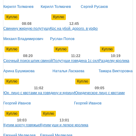
Кирилл Толмачев
Кирилл Толмачев
Сергей Русаков
Куплю
Куплю
08:08
12:45
Свинину жирную полутушу
Крс на убой. дорого. в урфо
Михаил Владимирович
Руслан Попов
Куплю
Куплю
Куплю
08:20
11:22
10:19
Срочный поиск шпик свиной
Полутуши говядина 1с охл
Разделку кролика
Арина Бушмакова
Наталья Ласкаева
Тамара Викторовна
Куплю
Куплю
11:02
09:05
Юр. лицо с квотами на говядину и курицу
Юридическое лицо с квотами
Георгий Иванов
Георгий Иванов
Куплю
Куплю
10:03
13:01
Купим аорту говяжью
Купим уши и легкое кролика
Евгений Медведев
Евгений Медведев