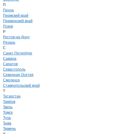
П
Пенза
Пермский край
Приморский край
Псков
Р
Ростов-на-Дону
Рязань
С
Санкт-Петербург
Самара
Саратов
Севастополь
Северная Осетия
Смоленск
Ставропольский край
Т
Татарстан
Тамбов
Тверь
Томск
Тула
Тыва
Тюмень