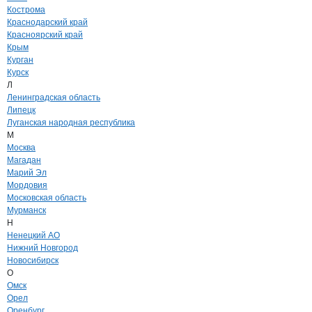
Кострома
Краснодарский край
Красноярский край
Крым
Курган
Курск
Л
Ленинградская область
Липецк
Луганская народная республика
М
Москва
Магадан
Марий Эл
Мордовия
Московская область
Мурманск
Н
Ненецкий АО
Нижний Новгород
Новосибирск
О
Омск
Орел
Оренбург