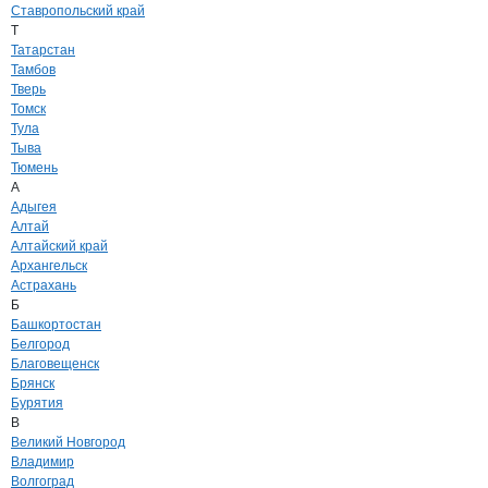
Ставропольский край
Т
Татарстан
Тамбов
Тверь
Томск
Тула
Тыва
Тюмень
А
Адыгея
Алтай
Алтайский край
Архангельск
Астрахань
Б
Башкортостан
Белгород
Благовещенск
Брянск
Бурятия
В
Великий Новгород
Владимир
Волгоград