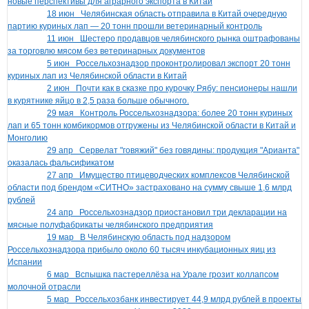
новые перспективы для аграрного экспорта в Китай
18 июн
Челябинская область отправила в Китай очередную
партию куриных лап — 20 тонн прошли ветеринарный контроль
11 июн
Шестеро продавцов челябинского рынка оштрафованы
за торговлю мясом без ветеринарных документов
5 июн
Россельхознадзор проконтролировал экспорт 20 тонн
куриных лап из Челябинской области в Китай
2 июн
Почти как в сказке про курочку Рябу: пенсионеры нашли
в курятнике яйцо в 2,5 раза больше обычного.
29 мая
Контроль Россельхознадзора: более 20 тонн куриных
лап и 65 тонн комбикормов отгружены из Челябинской области в Китай и
Монголию
29 апр
Сервелат "говяжий" без говядины: продукция "Арианта"
оказалась фальсификатом
27 апр
Имущество птицеводческих комплексов Челябинской
области под брендом «СИТНО» застраховано на сумму свыше 1,6 млрд
рублей
24 апр
Россельхознадзор приостановил три декларации на
мясные полуфабрикаты челябинского предприятия
19 мар
В Челябинскую область под надзором
Россельхознадзора прибыло около 60 тысяч инкубационных яиц из
Испании
6 мар
Вспышка пастереллёза на Урале грозит коллапсом
молочной отрасли
5 мар
Россельхозбанк инвестирует 44,9 млрд рублей в проекты