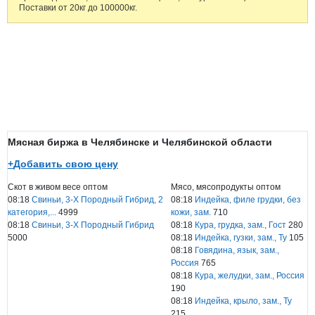
Поставки от 20кг до 100000кг.
Мясная биржа в Челябинске и Челябинской области
+
Добавить свою цену
Скот в живом весе оптом
Мясо, мясопродукты оптом
08:18
Свиньи, 3-Х Породный Гибрид, 2
08:18
Индейка, филе грудки, без
категория,...
4999
кожи, зам.
710
08:18
Свиньи, 3-Х Породный Гибрид
08:18
Кура, грудка, зам., Гост
280
5000
08:18
Индейка, гузки, зам., Ту
105
08:18
Говядина, язык, зам.,
Россия
765
08:18
Кура, желудки, зам., Россия
190
08:18
Индейка, крыло, зам., Ту
215