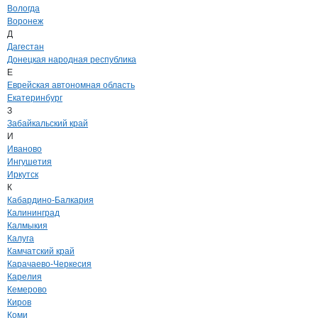
Вологда
Воронеж
Д
Дагестан
Донецкая народная республика
Е
Еврейская автономная область
Екатеринбург
З
Забайкальский край
И
Иваново
Ингушетия
Иркутск
К
Кабардино-Балкария
Калининград
Калмыкия
Калуга
Камчатский край
Карачаево-Черкесия
Карелия
Кемерово
Киров
Коми