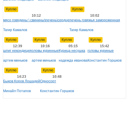
Куплю
Куплю
10:12
10:02
мясо говядины \ свинины\печень\сердце
печень говяжья замороженная
Тагир Камалов
Тагир Камалов
Куплю
Куплю
Куплю
Куплю
12:39
10:16
05:15
15:42
шпиг некондиция
оловы куринные
Курица несушка
головы куриные
артем миньков
артем миньков
надежда иванова
Константин Горшков
Куплю
Куплю
14:23
10:48
Быков Коров Лошадей
Односорт
Михайл Потапов
Константин Горшков