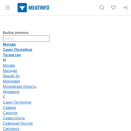
Раздел навигации по сайту meatinfo.ru
Выбор региона
Поиск региона
Москва
Санкт-Петербург
Татарстан
М
Москва
Магадан
Марий Эл
Мордовия
Московская область
Мурманск
С
Санкт-Петербург
Самара
Саратов
Севастополь
Северная Осетия
Смоленск