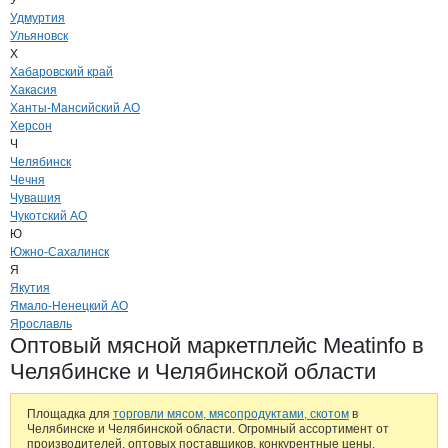
У
Удмуртия
Ульяновск
Х
Хабаровский край
Хакасия
Ханты-Мансийский АО
Херсон
Ч
Челябинск
Чечня
Чувашия
Чукотский АО
Ю
Южно-Сахалинск
Я
Якутия
Ямало-Ненецкий АО
Ярославль
Оптовый мясной маркетплейс Meatinfo в
Челябинске и Челябинской области
Площадка для
торговли мясом, мясопродуктами, скотом
в
Челябинске и Челябинской области. Огромный ассортимент от
производителей, оптовых поставщиков, конкурентные цены.