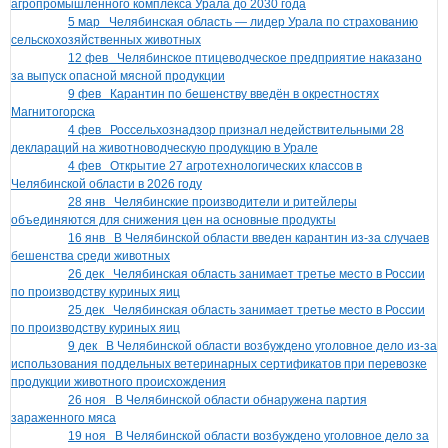
агропромышленного комплекса Урала до 2030 года
5 мар
Челябинская область — лидер Урала по страхованию
сельскохозяйственных животных
12 фев
Челябинское птицеводческое предприятие наказано
за выпуск опасной мясной продукции
9 фев
Карантин по бешенству введён в окрестностях
Магнитогорска
4 фев
Россельхознадзор признал недействительными 28
деклараций на животноводческую продукцию в Урале
4 фев
Открытие 27 агротехнологических классов в
Челябинской области в 2026 году
28 янв
Челябинские производители и ритейлеры
объединяются для снижения цен на основные продукты
16 янв
В Челябинской области введен карантин из-за случаев
бешенства среди животных
26 дек
Челябинская область занимает третье место в России
по производству куриных яиц
25 дек
Челябинская область занимает третье место в России
по производству куриных яиц
9 дек
В Челябинской области возбуждено уголовное дело из-за
использования поддельных ветеринарных сертификатов при перевозке
продукции животного происхождения
26 ноя
В Челябинской области обнаружена партия
зараженного мяса
19 ноя
В Челябинской области возбуждено уголовное дело за