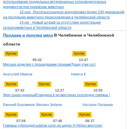
использование поддельных ветеринарных сопроводительных
документов при перевозке животных
10 ноя
Россельхознадзор аннулировал более 100 деклараций
на продукцию животного происхождения в Челябинской области
24 окт
Новый штраф за отсутствие регистрации
сельхозживотных в Челябинской области
Продажа и покупка мяса
В Челябинске и Челябинской
области
Куплю
Куплю
06:42
15:47
Мясные изделия с прошедшими сроками
Тушку утки гост
Анатолий Иванов
Никита К
Куплю
Куплю
Куплю
07:42
12:27
10:50
Жир сырец куриный
Говядина в четвертинах охл
сердце говяжье !
Евгений Боровиков
Михаил Зебрев
Наталья Ласкаева
Куплю
Куплю
Куплю
07:59
07:46
08:37
Говяжьи субпродукты
Шпик сало на шкуре 3+
Ребро вертолет