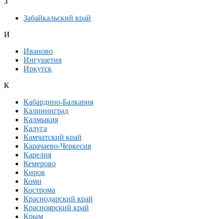
З
Забайкальский край
И
Иваново
Ингушетия
Иркутск
К
Кабардино-Балкария
Калининград
Калмыкия
Калуга
Камчатский край
Карачаево-Черкесия
Карелия
Кемерово
Киров
Коми
Кострома
Краснодарский край
Красноярский край
Крым