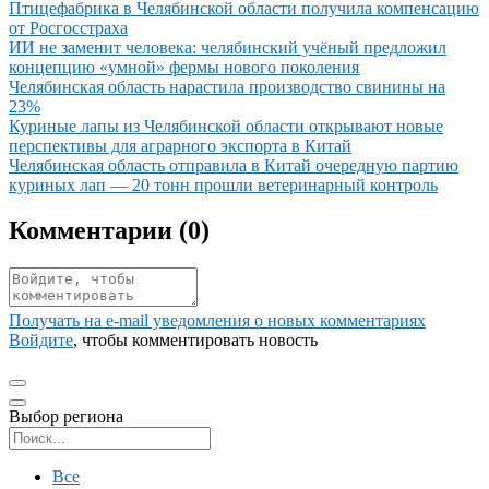
Иллюстрация новости
Птицефабрика в Челябинской области получила компенсацию
от Росгосстраха
Иллюстрация новости
ИИ не заменит человека: челябинский учёный предложил
концепцию «умной» фермы нового поколения
Иллюстрация новости
Челябинская область нарастила производство свинины на
23%
Иллюстрация новости
Куриные лапы из Челябинской области открывают новые
перспективы для аграрного экспорта в Китай
Иллюстрация новости
Челябинская область отправила в Китай очередную партию
куриных лап — 20 тонн прошли ветеринарный контроль
Комментарии (
0
)
Получать на e‑mail уведомления о новых комментариях
Войдите
, чтобы комментировать новость
Выбор региона
Поиск региона
Все