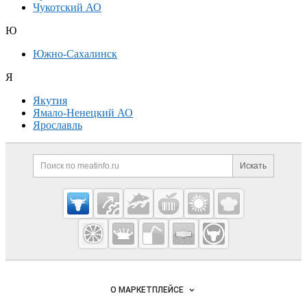
Чукотский АО
Ю
Южно-Сахалинск
Я
Якутия
Ямало-Ненецкий АО
Ярославль
Дополнительная информация
Поиск по сайту и ссылк
Искать
Cсылки на полезные проекты
Meatinfo.ru —
мясо и
мясопродукты
Важные разделы и контакты
Навигация по сайту
О МАРКЕТПЛЕЙСЕ