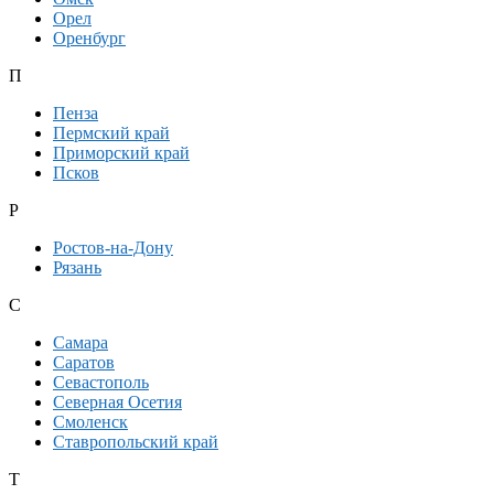
Орел
Оренбург
П
Пенза
Пермский край
Приморский край
Псков
Р
Ростов-на-Дону
Рязань
С
Самара
Саратов
Севастополь
Северная Осетия
Смоленск
Ставропольский край
Т