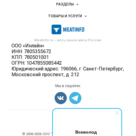
Новости Meatinfo.ru
РАЗДЕЛЫ
Услуги и цены
Объявления
ТОВАРЫ И УСЛУГИ
Размещение рекламы
Каталог компаний
Мясо, мясопродукты
Публичная оферта
Новости рынка
Скот в живом весе
Контактная информация
Форум
Meatinfo.ru – весь
рынок мяса
России.
Колбасы, сосиски, деликатесы
Политика обработки персональных данных
ООО «Инлайн»
Энциклопедия
Мясные полуфабрикаты
ИНН: 7805355672
Для СМИ
Бренды
КПП: 780501001
Мясные консервы
ОГРН: 1047855085442
Мониторинг
Мясные снеки
Юридический адрес: 196066, г. Санкт-Петербург,
Вакансии
Московский проспект, д. 212
Яйца
Блог
Добавить объявление
Мы в соцсетях:
Карта объявлений
Счетчики, авторское право, логотипы
Всеволод
© 2006‑2026 ООО “Инлайн”. 12+ Все права защищены.