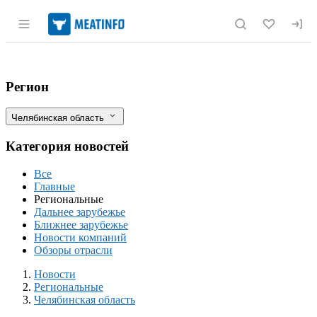
Раздел навигации по сайту meatinfo.r
Поддержка племенного животноводства 
Фильтры
Регион
Челябинская область
Категория новостей
Все
Главные
Региональные
Дальнее зарубежье
Ближнее зарубежье
Новости компаний
Обзоры отрасли
Новости
Разделы
Новости
Региональные
Челябинская область