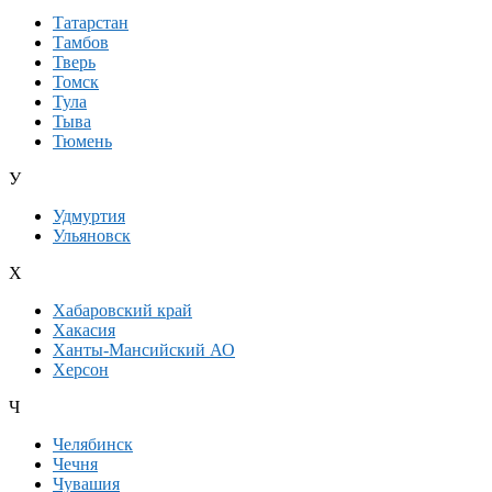
Татарстан
Тамбов
Тверь
Томск
Тула
Тыва
Тюмень
У
Удмуртия
Ульяновск
Х
Хабаровский край
Хакасия
Ханты-Мансийский АО
Херсон
Ч
Челябинск
Чечня
Чувашия