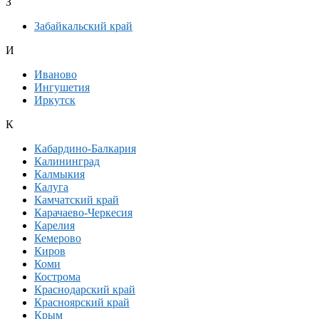
З
Забайкальский край
И
Иваново
Ингушетия
Иркутск
К
Кабардино-Балкария
Калининград
Калмыкия
Калуга
Камчатский край
Карачаево-Черкесия
Карелия
Кемерово
Киров
Коми
Кострома
Краснодарский край
Красноярский край
Крым