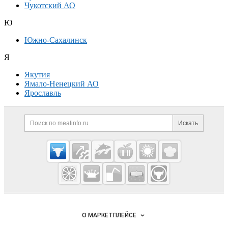
Чукотский АО
Ю
Южно-Сахалинск
Я
Якутия
Ямало-Ненецкий АО
Ярославль
Дополнительная информация
Поиск по сайту и ссылк
Искать
Cсылки на полезные проекты
Meatinfo.ru —
мясо и
мясопродукты
Важные разделы и контакты
Навигация по сайту
О МАРКЕТПЛЕЙСЕ