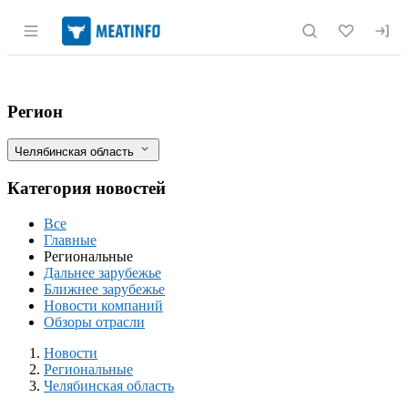
Раздел навигации по сайту meatinfo.r
В Челябинском репродукторе получили 
Фильтры
Регион
Челябинская область
Категория новостей
Все
Главные
Региональные
Дальнее зарубежье
Ближнее зарубежье
Новости компаний
Обзоры отрасли
Новости
Разделы
Новости
Региональные
Челябинская область