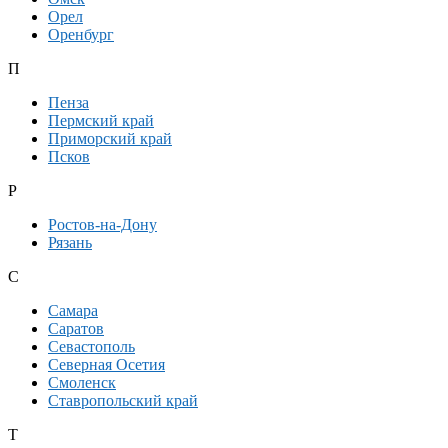
Орел
Оренбург
П
Пенза
Пермский край
Приморский край
Псков
Р
Ростов-на-Дону
Рязань
С
Самара
Саратов
Севастополь
Северная Осетия
Смоленск
Ставропольский край
Т