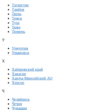
Татарстан
Тамбов
Тверь
Томск
Тула
Тыва
Тюмень
У
Удмуртия
Ульяновск
Х
Хабаровский край
Хакасия
Ханты-Мансийский АО
Херсон
Ч
Челябинск
Чечня
Чувашия