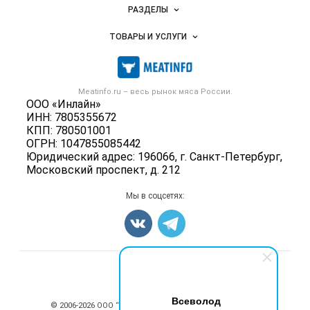
Новости Meatinfo.ru
РАЗДЕЛЫ
Услуги и цены
Объявления
ТОВАРЫ И УСЛУГИ
Размещение рекламы
Каталог компаний
Мясо, мясопродукты
Публичная оферта
Новости рынка
Скот в живом весе
Контактная информация
Форум
Meatinfo.ru – весь
рынок мяса
России.
Колбасы, сосиски, деликатесы
Политика обработки персональных данных
ООО «Инлайн»
Энциклопедия
Мясные полуфабрикаты
ИНН: 7805355672
Для СМИ
Бренды
КПП: 780501001
Мясные консервы
ОГРН: 1047855085442
Мониторинг
Мясные снеки
Юридический адрес: 196066, г. Санкт-Петербург,
Вакансии
Московский проспект, д. 212
Яйца
Блог
Добавить объявление
Мы в соцсетях:
Карта объявлений
Счетчики, авторское право, логотипы
Всеволод
© 2006‑2026 ООО “Инлайн”. 12+ Все права защищены.