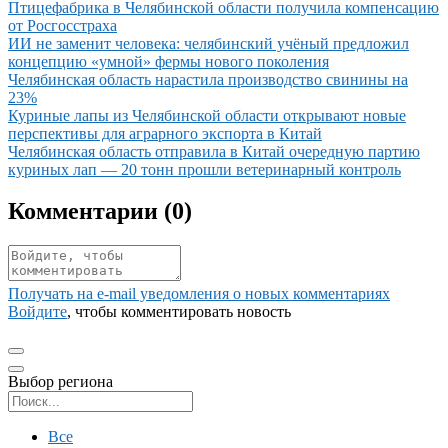
Иллюстрация новости
Птицефабрика в Челябинской области получила компенсацию
от Росгосстраха
Иллюстрация новости
ИИ не заменит человека: челябинский учёный предложил
концепцию «умной» фермы нового поколения
Иллюстрация новости
Челябинская область нарастила производство свинины на
23%
Иллюстрация новости
Куриные лапы из Челябинской области открывают новые
перспективы для аграрного экспорта в Китай
Иллюстрация новости
Челябинская область отправила в Китай очередную партию
куриных лап — 20 тонн прошли ветеринарный контроль
Комментарии (
0
)
Получать на e‑mail уведомления о новых комментариях
Войдите
, чтобы комментировать новость
Выбор региона
Поиск региона
Все